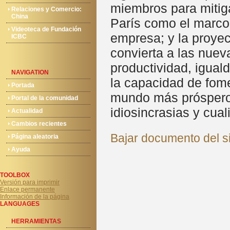
miembros para mitiga
Relaciones y Comercio:
China
París como el marco
Videoteca de Fundación
empresa; y la proyec
ICBC
convierta a las nuev
productividad, igual
NAVIGATION
la capacidad de fome
Portada
mundo más próspero, 
Portal de la comunidad
idiosincrasias y cua
Actualidad
Cambios recientes
Bajar documento del si
Página aleatoria
Ayuda
TOOLBOX
Versión para imprimir
Enlace permanente
Información de la página
LANGUAGES
HERRAMIENTAS