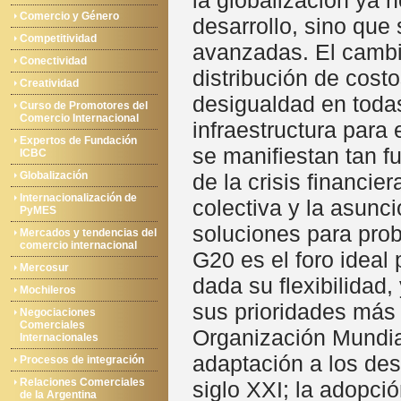
la globalización ya n
Comercio y Género
desarrollo, sino qu
Competitividad
avanzadas. El cambio
Conectividad
distribución de costo
Creatividad
desigualdad en todas
Curso de Promotores del
Comercio Internacional
infraestructura para
Expertos de Fundación
se manifiestan tan 
ICBC
Globalización
de la crisis financie
Internacionalización de
colectiva y la asunc
PyMES
soluciones para prob
Mercados y tendencias del
comercio internacional
G20 es el foro ideal
Mercosur
dada su flexibilidad,
Mochileros
sus prioridades más 
Negociaciones
Comerciales
Organización Mundial
Internacionales
adaptación a los des
Procesos de integración
Relaciones Comerciales
siglo XXI; la adopci
de la Argentina