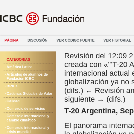
PÁGINA
DISCUSIÓN
VER CÓDIGO FUENTE
VER HISTORIAL
Revisión del 12:09 
CATEGORIAS
creada con «'''T-20 
América Latina
internacional actual 
Artículos de alumnos de
Fundación ICBC
globalización ya no s
BRICs
(difs.) ← Revisión ant
Cadenas Globales de Valor
siguiente → (difs.)
Calidad
Comercio de servicios
T-20 Argentina, Se
Comercio internacional y
cambio climático
El panorama internac
Comercio internacional y
crisis mundial