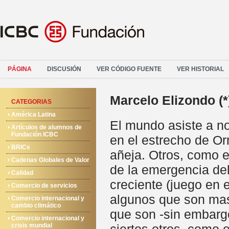
PÁGINA
DISCUSIÓN
VER CÓDIGO FUENTE
VER HISTORIAL
Marcelo Elizondo (*
CATEGORIAS
América Latina
El mundo asiste a no
Artículos de alumnos de
Fundación ICBC
en el estrecho de O
BRICs
añeja. Otros, como e
Cadenas Globales de Valor
de la emergencia del
Calidad
creciente (juego en
Comercio de servicios
algunos que son mas
Comercio internacional y
cambio climático
que son -sin embargo
Comercio internacional y
crisis mundial