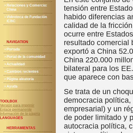
Relaciones y Comercio:
tensión entre Estad
China
habido diferencias a
Videoteca de Fundación
ICBC
calidad de la fricci
ocurre entre Estados
resultado comercial 
NAVIGATION
exportó a China 52.
Portada
Portal de la comunidad
China 220.000 millon
Actualidad
bilateral para los E
Cambios recientes
que aparece con ba
Página aleatoria
Ayuda
Se trata de un choq
democracia política
TOOLBOX
Versión para imprimir
empresarial) y un rég
Enlace permanente
Información de la página
de poder limitado y 
LANGUAGES
autocracia política, 
HERRAMIENTAS