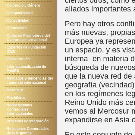
ciertos otros, como 
Comercio y Género
aliados importantes 
Competitividad
Conectividad
Pero hay otros confl
Creatividad
más nuevas, propias
Curso de Promotores del
Europea ya represent
Comercio Internacional
Expertos de Fundación
un espacio, y es vis
ICBC
interna -en materia d
Globalización
búsqueda de nuevos 
Internacionalización de
PyMES
que la nueva red de 
Mercados y tendencias del
comercio internacional
geografía (vecindad)
Mercosur
en los regímenes leg
Mochileros
Reino Unido más cer
Negociaciones
vemos al Mercosur m
Comerciales
Internacionales
expandirse en Asia 
Procesos de integración
Relaciones Comerciales
En este conjunto de 
de la Argentina