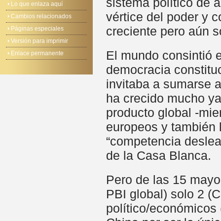
sistema político de 
Lo que enlaza aquí
vértice del poder y 
Cambios relacionados
creciente pero aún so
Páginas especiales
Versión para imprimir
El mundo consintió e
Enlace permanente
democracia constituc
invitaba a sumarse 
ha crecido mucho ya 
producto global -mi
europeos y también l
“competencia deslea
de la Casa Blanca.
Pero de las 15 may
PBI global) solo 2 (
político/económicos 