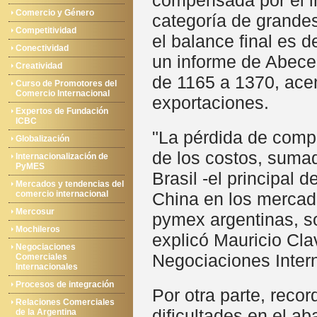
compensada por el i
Comercio y Género
categoría de grande
Competitividad
el balance final es
Conectividad
un informe de Abece
Creatividad
de 1165 a 1370, ace
Curso de Promotores del
Comercio Internacional
exportaciones.
Expertos de Fundación
ICBC
"La pérdida de compe
Globalización
de los costos, suma
Internacionalización de
PyMES
Brasil -el principal 
Mercados y tendencias del
comercio internacional
China en los mercado
Mercosur
pymex argentinas, so
Mochileros
explicó Mauricio Cla
Negociaciones
Negociaciones Inter
Comerciales
Internacionales
Procesos de integración
Por otra parte, reco
Relaciones Comerciales
dificultades en el a
de la Argentina