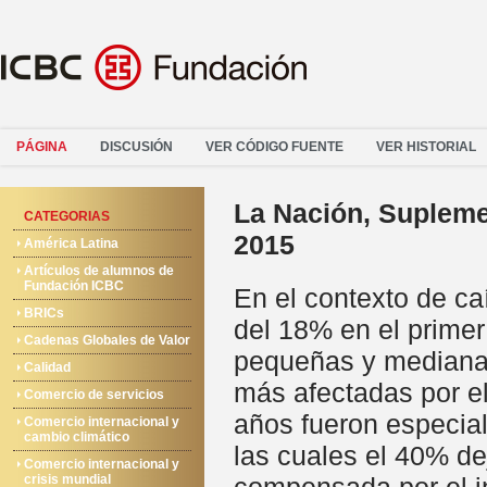
PÁGINA
DISCUSIÓN
VER CÓDIGO FUENTE
VER HISTORIAL
La Nación, Supleme
CATEGORIAS
2015
América Latina
Artículos de alumnos de
Fundación ICBC
En el contexto de ca
BRICs
del 18% en el primer
Cadenas Globales de Valor
pequeñas y mediana
Calidad
más afectadas por el
Comercio de servicios
años fueron especia
Comercio internacional y
cambio climático
las cuales el 40% de
Comercio internacional y
crisis mundial