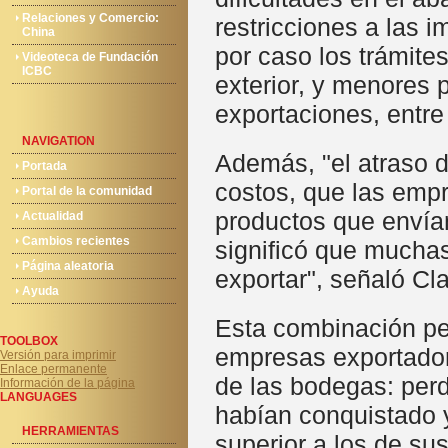
Relaciones y Comercio:
restricciones a las 
China
por caso los trámite
Videoteca de Fundación
ICBC
exterior, y menores p
exportaciones, entre
NAVIGATION
Además, "el atraso d
Portada
costos, que las empr
Portal de la comunidad
productos que envían
Actualidad
Cambios recientes
significó que mucha
Página aleatoria
exportar", señaló Cla
Ayuda
Esta combinación pe
TOOLBOX
empresas exportador
Versión para imprimir
Enlace permanente
de las bodegas: per
Información de la página
LANGUAGES
habían conquistado y
HERRAMIENTAS
superior a los de su