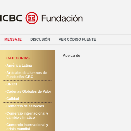
MENSAJE
DISCUSIÓN
VER CÓDIGO FUENTE
Acerca de
CATEGORIAS
América Latina
Artículos de alumnos de
Fundación ICBC
BRICs
Cadenas Globales de Valor
Calidad
Comercio de servicios
Comercio internacional y
cambio climático
Comercio internacional y
crisis mundial