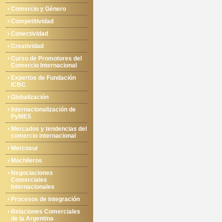
Comercio y Género
Competitividad
Conectividad
Creatividad
Curso de Promotores del
Comercio Internacional
Expertos de Fundación
ICBC
Globalización
Internacionalización de
PyMES
Mercados y tendencias del
comercio internacional
Mercosur
Mochileros
Negociaciones
Comerciales
Internacionales
Procesos de integración
Relaciones Comerciales
de la Argentina