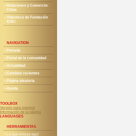
Relaciones y Comercio:
China
Videoteca de Fundación
ICBC
NAVIGATION
Portada
Portal de la comunidad
Actualidad
Cambios recientes
Página aleatoria
Ayuda
TOOLBOX
Versión para imprimir
Información de la página
LANGUAGES
HERRAMIENTAS
Lo que enlaza aquí