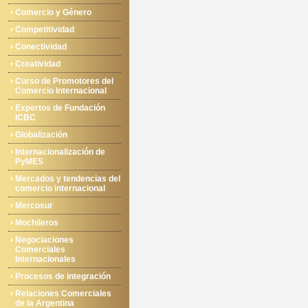
Comercio y Género
Competitividad
Conectividad
Creatividad
Curso de Promotores del
Comercio Internacional
Expertos de Fundación
ICBC
Globalización
Internacionalización de
PyMES
Mercados y tendencias del
comercio internacional
Mercosur
Mochileros
Negociaciones
Comerciales
Internacionales
Procesos de integración
Relaciones Comerciales
de la Argentina