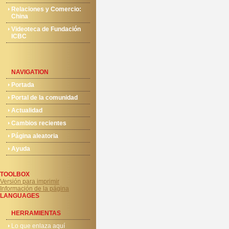
Relaciones y Comercio:
China
Videoteca de Fundación
ICBC
NAVIGATION
Portada
Portal de la comunidad
Actualidad
Cambios recientes
Página aleatoria
Ayuda
TOOLBOX
Versión para imprimir
Información de la página
LANGUAGES
HERRAMIENTAS
Lo que enlaza aquí