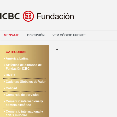
MENSAJE
DISCUSIÓN
VER CÓDIGO FUENTE
+
CATEGORIAS
América Latina
Artículos de alumnos de
Fundación ICBC
BRICs
Cadenas Globales de Valor
Calidad
Comercio de servicios
Comercio internacional y
cambio climático
Comercio internacional y
crisis mundial