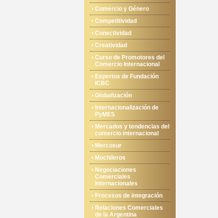
Comercio y Género
Competitividad
Conectividad
Creatividad
Curso de Promotores del
Comercio Internacional
Expertos de Fundación
ICBC
Globalización
Internacionalización de
PyMES
Mercados y tendencias del
comercio internacional
Mercosur
Mochileros
Negociaciones
Comerciales
Internacionales
Procesos de integración
Relaciones Comerciales
de la Argentina