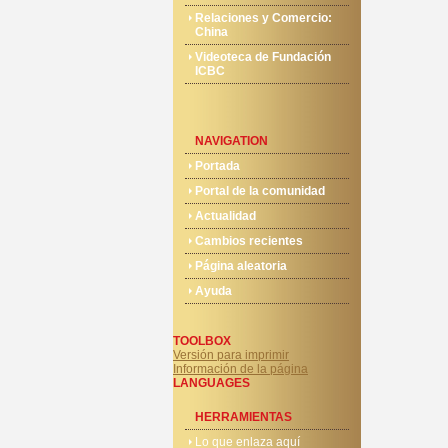
Relaciones y Comercio:
China
Videoteca de Fundación
ICBC
NAVIGATION
Portada
Portal de la comunidad
Actualidad
Cambios recientes
Página aleatoria
Ayuda
TOOLBOX
Versión para imprimir
Información de la página
LANGUAGES
HERRAMIENTAS
Lo que enlaza aquí