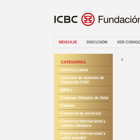
MENSAJE
DISCUSIÓN
VER CÓDIG
c
CATEGORIAS
América Latina
Artículos de alumnos de
Fundación ICBC
BRICs
Cadenas Globales de Valor
Calidad
Comercio de servicios
Comercio internacional y
cambio climático
Comercio internacional y
crisis mundial