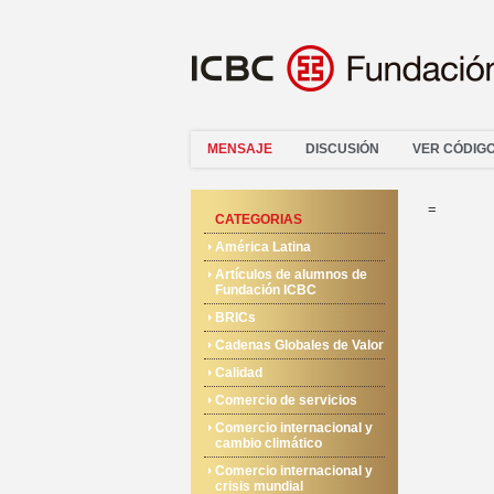
MENSAJE
DISCUSIÓN
VER CÓDIG
=
CATEGORIAS
América Latina
Artículos de alumnos de
Fundación ICBC
BRICs
Cadenas Globales de Valor
Calidad
Comercio de servicios
Comercio internacional y
cambio climático
Comercio internacional y
crisis mundial