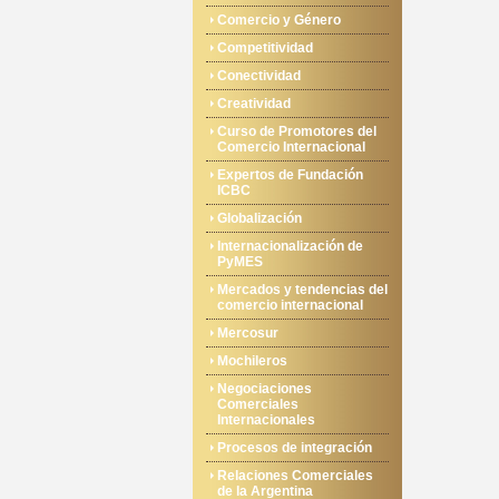
Comercio y Género
Competitividad
Conectividad
Creatividad
Curso de Promotores del
Comercio Internacional
Expertos de Fundación
ICBC
Globalización
Internacionalización de
PyMES
Mercados y tendencias del
comercio internacional
Mercosur
Mochileros
Negociaciones
Comerciales
Internacionales
Procesos de integración
Relaciones Comerciales
de la Argentina