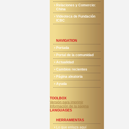
Relaciones y Comercio:
China
Videoteca de Fundación
ICBC
NAVIGATION
Portada
Portal de la comunidad
Actualidad
Cambios recientes
Página aleatoria
Ayuda
TOOLBOX
Versión para imprimir
Información de la página
LANGUAGES
HERRAMIENTAS
Lo que enlaza aquí