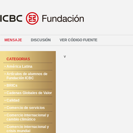
MENSAJE
DISCUSIÓN
VER CÓDIGO FUENTE
v
CATEGORIAS
América Latina
Artículos de alumnos de
Fundación ICBC
BRICs
Cadenas Globales de Valor
Calidad
Comercio de servicios
Comercio internacional y
cambio climático
Comercio internacional y
crisis mundial