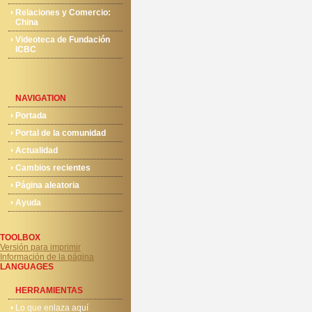
Relaciones y Comercio:
China
Videoteca de Fundación
ICBC
NAVIGATION
Portada
Portal de la comunidad
Actualidad
Cambios recientes
Página aleatoria
Ayuda
TOOLBOX
Versión para imprimir
Información de la página
LANGUAGES
HERRAMIENTAS
Lo que enlaza aquí