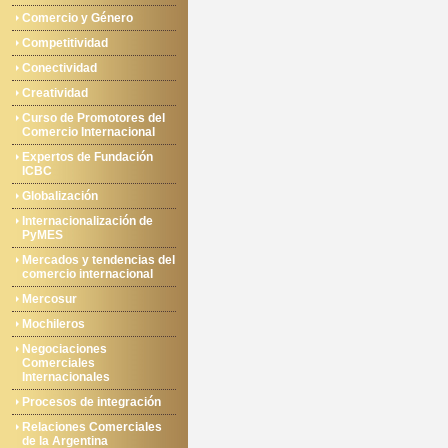
Comercio y Género
Competitividad
Conectividad
Creatividad
Curso de Promotores del
Comercio Internacional
Expertos de Fundación
ICBC
Globalización
Internacionalización de
PyMES
Mercados y tendencias del
comercio internacional
Mercosur
Mochileros
Negociaciones
Comerciales
Internacionales
Procesos de integración
Relaciones Comerciales
de la Argentina