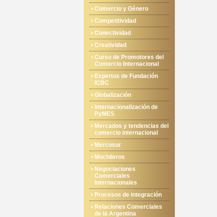
Comercio y Género
Competitividad
Conectividad
Creatividad
Curso de Promotores del
Comercio Internacional
Expertos de Fundación
ICBC
Globalización
Internacionalización de
PyMES
Mercados y tendencias del
comercio internacional
Mercosur
Mochileros
Negociaciones
Comerciales
Internacionales
Procesos de integración
Relaciones Comerciales
de la Argentina