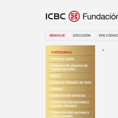
MENSAJE
DISCUSIÓN
VER CÓDIG
v
CATEGORIAS
América Latina
Artículos de alumnos de
Fundación ICBC
BRICs
Cadenas Globales de Valor
Calidad
Comercio de servicios
Comercio internacional y
cambio climático
Comercio internacional y
crisis mundial