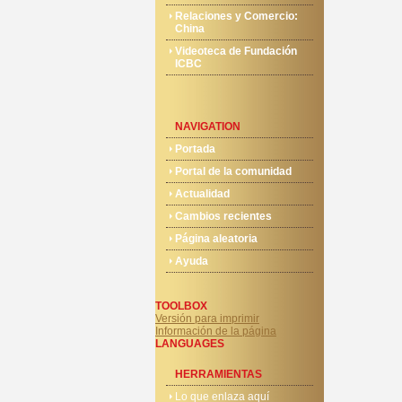
Relaciones y Comercio:
China
Videoteca de Fundación
ICBC
NAVIGATION
Portada
Portal de la comunidad
Actualidad
Cambios recientes
Página aleatoria
Ayuda
TOOLBOX
Versión para imprimir
Información de la página
LANGUAGES
HERRAMIENTAS
Lo que enlaza aquí