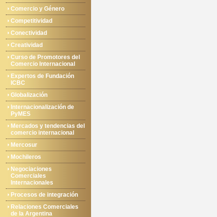
Comercio y Género
Competitividad
Conectividad
Creatividad
Curso de Promotores del
Comercio Internacional
Expertos de Fundación
ICBC
Globalización
Internacionalización de
PyMES
Mercados y tendencias del
comercio internacional
Mercosur
Mochileros
Negociaciones
Comerciales
Internacionales
Procesos de integración
Relaciones Comerciales
de la Argentina