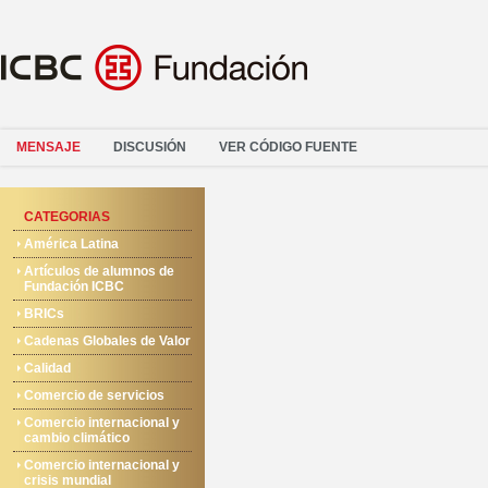
MENSAJE
DISCUSIÓN
VER CÓDIGO FUENTE
CATEGORIAS
América Latina
Artículos de alumnos de
Fundación ICBC
BRICs
Cadenas Globales de Valor
Calidad
Comercio de servicios
Comercio internacional y
cambio climático
Comercio internacional y
crisis mundial