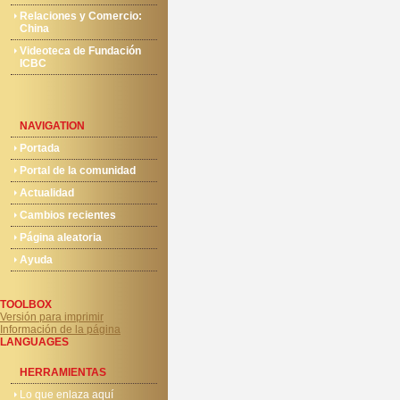
Relaciones y Comercio:
China
Videoteca de Fundación
ICBC
NAVIGATION
Portada
Portal de la comunidad
Actualidad
Cambios recientes
Página aleatoria
Ayuda
TOOLBOX
Versión para imprimir
Información de la página
LANGUAGES
HERRAMIENTAS
Lo que enlaza aquí