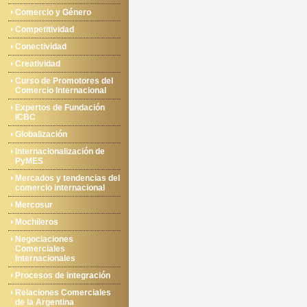
Comercio y Género
Competitividad
Conectividad
Creatividad
Curso de Promotores del
Comercio Internacional
Expertos de Fundación
ICBC
Globalización
Internacionalización de
PyMES
Mercados y tendencias del
comercio internacional
Mercosur
Mochileros
Negociaciones
Comerciales
Internacionales
Procesos de integración
Relaciones Comerciales
de la Argentina