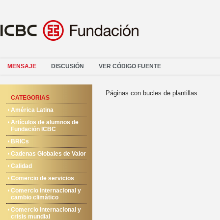
MENSAJE
DISCUSIÓN
VER CÓDIGO FUENTE
Páginas con bucles de plantillas
CATEGORIAS
América Latina
Artículos de alumnos de
Fundación ICBC
BRICs
Cadenas Globales de Valor
Calidad
Comercio de servicios
Comercio internacional y
cambio climático
Comercio internacional y
crisis mundial