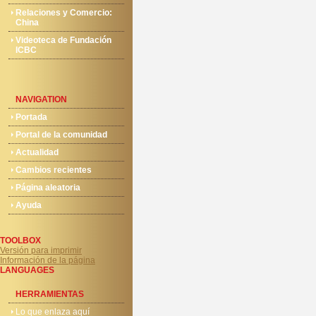
Relaciones y Comercio:
China
Videoteca de Fundación
ICBC
NAVIGATION
Portada
Portal de la comunidad
Actualidad
Cambios recientes
Página aleatoria
Ayuda
TOOLBOX
Versión para imprimir
Información de la página
LANGUAGES
HERRAMIENTAS
Lo que enlaza aquí