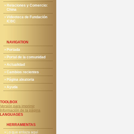
Relaciones y Comercio:
China
Videoteca de Fundación
ICBC
NAVIGATION
Portada
Portal de la comunidad
Actualidad
Cambios recientes
Página aleatoria
Ayuda
TOOLBOX
Versión para imprimir
Información de la página
LANGUAGES
HERRAMIENTAS
Lo que enlaza aquí