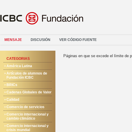
MENSAJE
DISCUSIÓN
VER CÓDIGO FUENTE
Páginas en que se excede el límite de p
CATEGORIAS
América Latina
Artículos de alumnos de
Fundación ICBC
BRICs
Cadenas Globales de Valor
Calidad
Comercio de servicios
Comercio internacional y
cambio climático
Comercio internacional y
crisis mundial