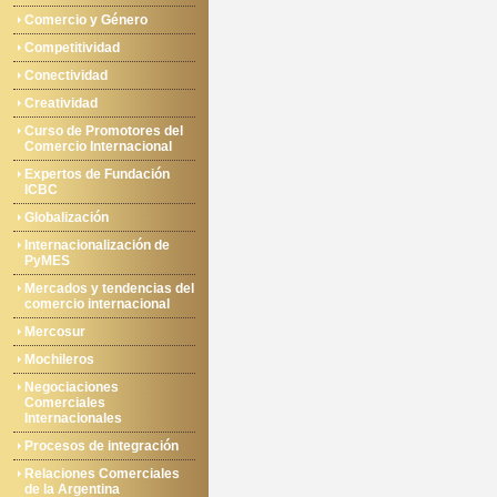
Comercio y Género
Competitividad
Conectividad
Creatividad
Curso de Promotores del
Comercio Internacional
Expertos de Fundación
ICBC
Globalización
Internacionalización de
PyMES
Mercados y tendencias del
comercio internacional
Mercosur
Mochileros
Negociaciones
Comerciales
Internacionales
Procesos de integración
Relaciones Comerciales
de la Argentina