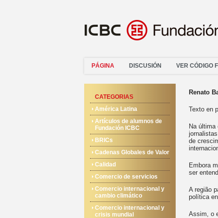
PÁGINA
DISCUSIÓN
VER CÓDIGO 
Renato Ba
CATEGORIAS
América Latina
Texto en 
Artículos de alumnos de
Na última
Fundación ICBC
jornalist
BRICs
de cresci
internaci
Cadenas Globales de Valor
Calidad
Embora mu
ser entend
Comercio de servicios
Comercio internacional y
A região 
cambio climático
política e
Comercio internacional y
Assim, o 
crisis mundial