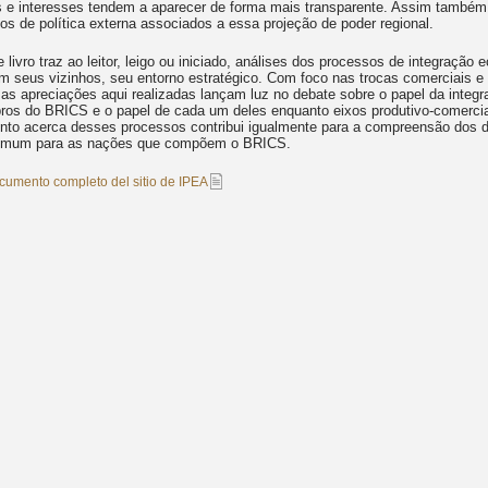
as e interesses tendem a aparecer de forma mais transparente. Assim també
s de política externa associados a essa projeção de poder regional.
 livro traz ao leitor, leigo ou iniciado, análises dos processos de integraç
 seus vizinhos, seu entorno estratégico. Com foco nas trocas comerciais e 
as apreciações aqui realizadas lançam luz no debate sobre o papel da integr
os do BRICS e o papel de cada um deles enquanto eixos produtivo-comercia
nto acerca desses processos contribui igualmente para a compreensão dos d
omum para as nações que compõem o BRICS.
ocumento completo del sitio de IPEA