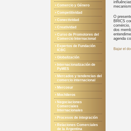
influênci
Comercio y Género
mecanismo
Competitividad
O presente
Conectividad
BRICS com
comércio, 
Creatividad
dos membr
entendime
Curso de Promotores del
agenda c
Comercio Internacional
Expertos de Fundación
Bajar el d
ICBC
Globalización
Internacionalización de
PyMES
Mercados y tendencias del
comercio internacional
Mercosur
Mochileros
Negociaciones
Comerciales
Internacionales
Procesos de integración
Relaciones Comerciales
de la Argentina