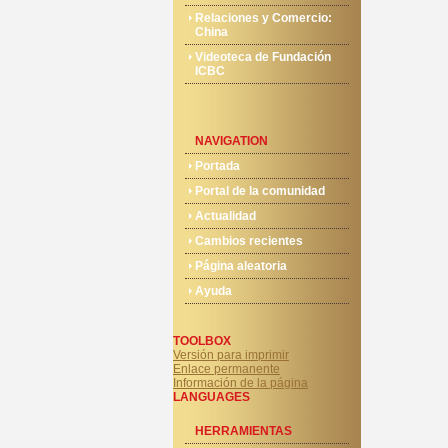
Relaciones y Comercio:
China
Videoteca de Fundación
ICBC
NAVIGATION
Portada
Portal de la comunidad
Actualidad
Cambios recientes
Página aleatoria
Ayuda
TOOLBOX
Versión para imprimir
Enlace permanente
Información de la página
LANGUAGES
HERRAMIENTAS