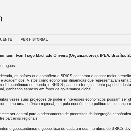
FUENTE
VER HISTORIAL
umann; Ivan Tiago Machado Oliveira (Organizadores), IPEA, Brasília, 2
portugués
 década, os países que compõem o BRICS passaram a ganhar maior atenção d
as e acadêmicos. Vistos como economias dinâmicas que representavam uma 
mento econômico no mundo, o BRICS passou a ter igualmente papel de destaq
onal, ganhando espaços em foros de governança global.
itas vezes suas projeções de poder e interesses econômicos possam ser g
ido como uma potência regional, um polo econômico e político de liderança 
parece ser central para o adensamento de processos de integração econômica,
ntre parceiros regionais.
entorno geoeconômico e geopolítico de cada um dos membros do BRICS dev