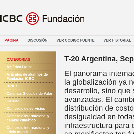
PÁGINA
DISCUSIÓN
VER CÓDIGO FUENTE
VER HISTORIAL
T-20 Argentina, Se
CATEGORIAS
América Latina
El panorama internac
Artículos de alumnos de
Fundación ICBC
la globalización ya n
BRICs
desarrollo, sino qu
Cadenas Globales de Valor
avanzadas. El cambio
Calidad
distribución de costo
Comercio de servicios
desigualdad en todas
Comercio internacional y
cambio climático
infraestructura para
Comercio internacional y
crisis mundial