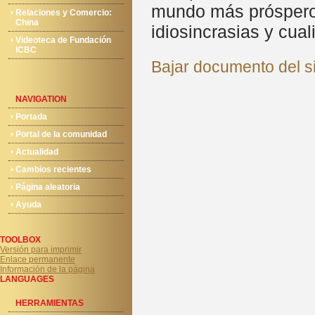
mundo más próspero, 
Relaciones y Comercio:
China
idiosincrasias y cua
Videoteca de Fundación
ICBC
Bajar documento del si
NAVIGATION
Portada
Portal de la comunidad
Actualidad
Cambios recientes
Página aleatoria
Ayuda
TOOLBOX
Versión para imprimir
Enlace permanente
Información de la página
LANGUAGES
HERRAMIENTAS