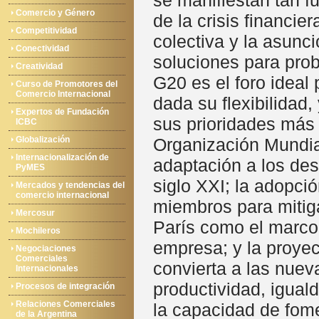
se manifiestan tan 
Comercio y Género
de la crisis financie
Competitividad
colectiva y la asunc
Conectividad
soluciones para prob
Creatividad
G20 es el foro ideal
Curso de Promotores del
Comercio Internacional
dada su flexibilidad,
Expertos de Fundación
sus prioridades más 
ICBC
Globalización
Organización Mundial
Internacionalización de
adaptación a los des
PyMES
siglo XXI; la adopci
Mercados y tendencias del
comercio internacional
miembros para mitiga
Mercosur
París como el marco
Mochileros
empresa; y la proyec
Negociaciones
Comerciales
convierta a las nuev
Internacionales
productividad, igual
Procesos de integración
Relaciones Comerciales
la capacidad de fome
de la Argentina