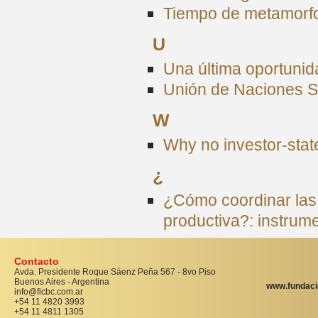
Tiempo de metamorf
U
Una última oportuni
Unión de Naciones 
W
Why no investor-state
¿
¿Cómo coordinar las 
productiva?: instrum
Contacto
Avda. Presidente Roque Sáenz Peña 567 - 8vo Piso
Buenos Aires - Argentina
www.fundaci
info@ficbc.com.ar
+54 11 4820 3993
+54 11 4811 1305