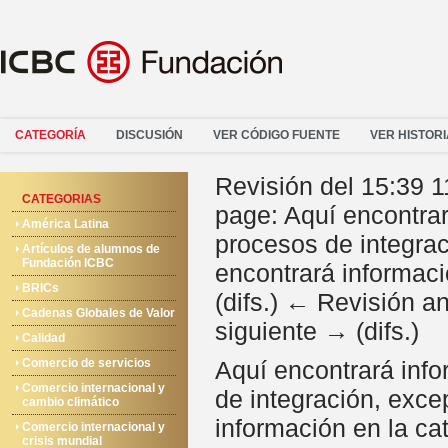
CATEGORÍA
DISCUSIÓN
VER CÓDIGO FUENTE
VER HISTORI
Revisión del 15:39 
CATEGORIAS
page: Aquí encontrar
América Latina
procesos de integra
Artículos de alumnos de
Fundación ICBC
encontrará informació
BRICs
(difs.) ← Revisión ant
Cadenas Globales de Valor
siguiente → (difs.)
Calidad
Comercio de servicios
Aquí encontrará info
Comercio internacional y
de integración, exce
cambio climático
información en la ca
Comercio internacional y
crisis mundial