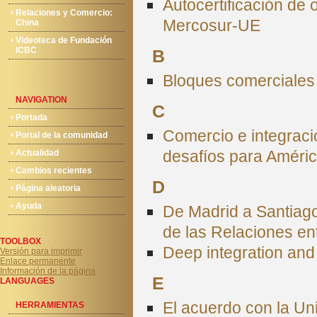
Autocertificación de 
Relaciones y Comercio:
Mercosur-UE
China
Videoteca de Fundación
ICBC
B
Bloques comerciales l
NAVIGATION
C
Portada
Comercio e integrac
Portal de la comunidad
desafíos para Améric
Actualidad
Cambios recientes
D
Página aleatoria
Ayuda
De Madrid a Santiago
de las Relaciones en
TOOLBOX
Deep integration and
Versión para imprimir
Enlace permanente
Información de la página
E
LANGUAGES
El acuerdo con la Un
HERRAMIENTAS