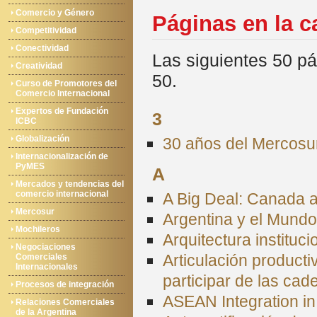
Comercio y Género
Páginas en la c
Competitividad
Conectividad
Las siguientes 50 pá
Creatividad
50.
Curso de Promotores del
Comercio Internacional
Expertos de Fundación
3
ICBC
Globalización
30 años del Mercosur.
Internacionalización de
PyMES
A
Mercados y tendencias del
comercio internacional
A Big Deal: Canada a
Mercosur
Argentina y el Mundo
Mochileros
Arquitectura instituc
Negociaciones
Articulación product
Comerciales
Internacionales
participar de las cad
Procesos de integración
ASEAN Integration in
Relaciones Comerciales
de la Argentina