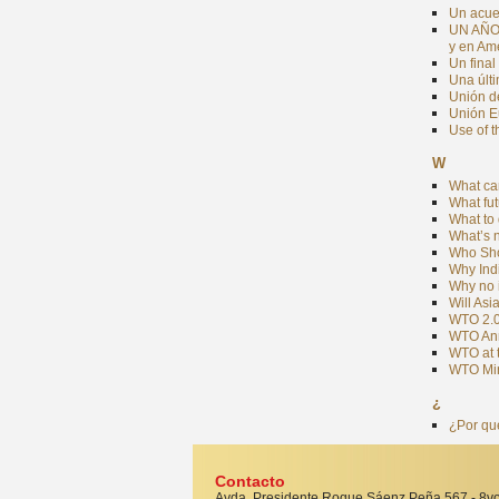
Un acue
UN AÑO 
y en Am
Un fina
Una últ
Unión d
Unión Eu
Use of t
W
What ca
What fut
What to 
What’s n
Who Sho
Why Indi
Why no i
Will Asi
WTO 2.0
WTO Ann
WTO at 
WTO Min
¿
¿Por qu
Contacto
Avda. Presidente Roque Sáenz Peña 567 - 8vo