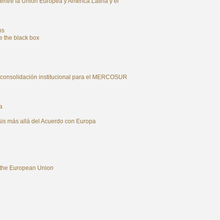
entre la Unión Europea y América Latina y el
ns
e the black box
y consolidación institucional para el MERCOSUR
a
sis más allá del Acuerdo con Europa
h the European Union