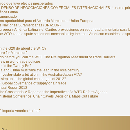
rdo que tuvo efectos inesperados
DENSO DE NEGOCIACIONES COMERCIALES INTERNACIONALES: Los tres principale
érica Latina
l anunciado
ima oportunidad para el Acuerdo Mercosur – Unión Europea
e Naciones Suramericanas (UNASUR)
ropea y América Latina y el Caribe: proyecciones en seguridad alimentaria para l
he WTO trade dispute settlement mechanism by the Latin American countries - disp
n the G20 do about the WTO?
ure for Mercosur?
do before you call the WTO. The Prelitigation Assesment of Trade Barriers
ew in world trade policies
uld the Twenty Be?
a and China must take the lead in the Asia century
nvestor-state arbitration in the Australia-Japan FTA?
a step up to the global challenges of 2012?
: Global governance of supply-chain trade
ual Report 2012
the Crossroads. A Report on the Imperative of a WTO Reform Agenda
isterial Conference: Chair Gavels Decisions, Maps Out Future
é importa América Latina?
 Piso