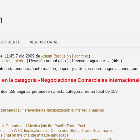
GO FUENTE
VER HISTORIAL
el 11:45 7 dic 2009 de
(
|
)
Admin
discusión
contribs.
| Revisión actual (difs.) | Revisión siguiente → (difs.)
visión anterior
tegoría encontrará información, papers y artículos sobre negociaciones comer
 en la categoría «Negociaciones Comerciales Internaciona
ntes 159 páginas pertenecen a esta categoría, de un total de 159.
del Mercosur. Trayectorias, flexibilización e interregionalismo
al: Canada and Mexico join the Pacific Trade Pact
e in the WTO. Implications for China and Global Trade Governance
ide chat on the change in trade landscape