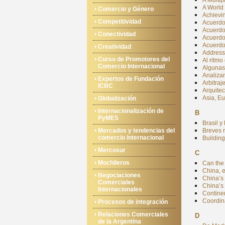
A Multip
A World 
Comercio y Género
Achievin
Competitividad
Acuerdo 
Acuerdo
Conectividad
Acuerdo
Acuerdo
Creatividad
Address
Curso de Promotores del
Al ritmo
Comercio Internacional
Algunas
Analiza
Expertos de Fundación
Arbitraj
ICBC
Arquitec
Asia, E
Globalización
Internacionalización de
B
PyMES
Brasil 
Mercados y tendencias del
Breves 
comercio internacional
Buildin
Mercosur
C
Mochileros
Can the
China, 
Negociaciones
China’s 
Comerciales
China’s 
Internacionales
Continen
Coordina
Procesos de integración
Relaciones Comerciales
D
de la Argentina