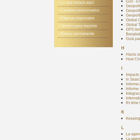
G20 - E
Lo que enlaza aquí
Geopoli
Cambios relacionados
Geopolít
Geopolít
Páginas especiales
Global 
Global 
Versión para imprimir
GPS lan
Enlace permanente
Banglad
Guía pa
H
Hacia u
How Chi
I
Impacts 
In Sear
Informe
Informe
Integra
Internat
It's tim
K
Keeping
L
La agen
La agend