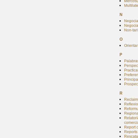
Mercosu
Multilat
N
Negocia
Negocia
Non-tar
O
Orientar
P
Palabra
Perspect
Practic
Preferen
Princip
Prospect
R
Reclaim
Reflexi
Reformu
Regiona
Relator
comerci
Report 
Reports
Rescata