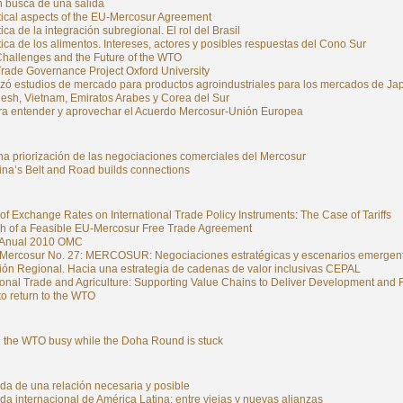
n busca de una salida
tical aspects of the EU-Mercosur Agreement
ica de la integración subregional. El rol del Brasil
ica de los alimentos. Intereses, actores y posibles respuestas del Cono Sur
Challenges and the Future of the WTO
Trade Governance Project Oxford University
zó estudios de mercado para productos agroindustriales para los mercados de Ja
esh, Vietnam, Emiratos Arabes y Corea del Sur
ra entender y aprovechar el Acuerdo Mercosur-Unión Europea
na priorización de las negociaciones comerciales del Mercosur
na’s Belt and Road builds connections
of Exchange Rates on International Trade Policy Instruments: The Case of Tariffs
ch of a Feasible EU-Mercosur Free Trade Agreement
 Anual 2010 OMC
 Mercosur No. 27: MERCOSUR: Negociaciones estratégicas y escenarios emergen
ción Regional. Hacia una estrategia de cadenas de valor inclusivas CEPAL
ional Trade and Agriculture: Supporting Value Chains to Deliver Development and 
e to return to the WTO
 the WTO busy while the Doha Round is stuck
da de una relación necesaria y posible
a internacional de América Latina: entre viejas y nuevas alianzas