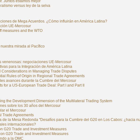
r. Juntos estamos mejor
eralismo versus ley de la selva
ciones de Mega Acuerdos. ¿Cómo influirán en América Latina?
ción UE-Mercosur
iff measures and the WTO
 nuestra mirada al Pacífico
s venenosas: negociaciones UE-Mercosur
ivas para la Integración de América Latina
al Considerations in Managing Trade Disputes
tial Rules of Origin in Regional Trade Agreements
ales avances durante la Cumbre del Mercosur
s for a US-European Trade Deal: Part I and Part II
ing the Development Dimension of the Multilateral Trading System
ones sobre los 30 años del Mercosur
lar el Mercosur
l Trade Agreements
ía de la Mesa Redonda "Desafíos para la Cumbre del G20 en Los Cabos: ¿hacia nue
ales internacionales?
on G20 Trade and Investment Measures
 on G20 Trade and Investment Measures
ndo a la OMC