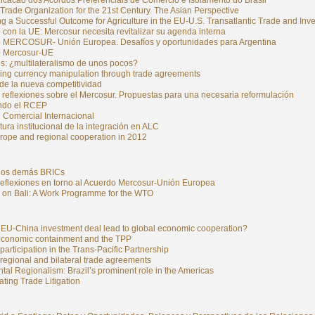
licacao dos Acordos Preferenciais de Comercio e Isolamento do Brasil
Trade Organization for the 21st Century. The Asian Perspective
g a Successful Outcome for Agriculture in the EU-U.S. Transatlantic Trade and In
con la UE: Mercosur necesita revitalizar su agenda interna
 MERCOSUR- Unión Europea. Desafíos y oportunidades para Argentina
 Mercosur-UE
s: ¿multilateralismo de unos pocos?
ing currency manipulation through trade agreements
 de la nueva competitividad
 reflexiones sobre el Mercosur. Propuestas para una necesaria reformulación
ndo el RCEP
e Comercial Internacional
tura institucional de la integración en ALC
urope and regional cooperation in 2012
y los demás BRICs
reflexiones en torno al Acuerdo Mercosur-Unión Europea
g on Bali: A Work Programme for the WTO
 EU-China investment deal lead to global economic cooperation?
economic containment and the TPP
participation in the Trans-Pacific Partnership
regional and bilateral trade agreements
tal Regionalism: Brazil’s prominent role in the Americas
ting Trade Litigation