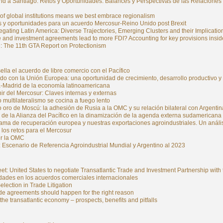
d a Santiago: Retos y Oportunidades. Balances y Perspectivas de las Relaciones 
of global institutions means we best embrace regionalism
s y oportunidades para un acuerdo Mercosur-Reino Unido post Brexit
gating Latin America: Diverse Trajectories, Emerging Clusters and their Implicatio
 and investment agreements lead to more FDI? Accounting for key provisions insid
: The 11th GTA Report on Protectionism
lla el acuerdo de libre comercio con el Pacífico
rdo con la Unión Europea: una oportunidad de crecimiento, desarrollo productivo 
a-Madrid de la economía latinoamericana
ir del Mercosur: Claves internas y externas
 multilateralismo se cocina a fuego lento
 oro de Moscú: la adhesión de Rusia a la OMC y su relación bilateral con Argentin
 de la Alianza del Pacífico en la dinamización de la agenda externa sudamericana
rama de recuperación europea y nuestras exportaciones agroindustriales. Un análi
 los retos para el Mercosur
r la OMC
Escenario de Referencia Agroindustrial Mundial y Argentino al 2023
et: United States to negotiate Transatlantic Trade and Investment Partnership wit
idades en los acuerdos comerciales internacionales
lection in Trade Litigation
de agreements should happen for the right reason
the transatlantic economy – prospects, benefits and pitfalls