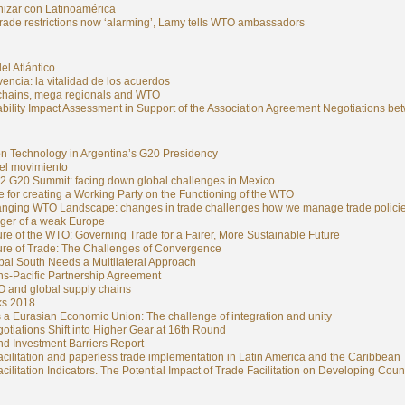
nizar con Latinoamérica
trade restrictions now ‘alarming’, Lamy tells WTO ambassadors
el Atlántico
encia: la vitalidad de los acuerdos
chains, mega regionals and WTO
ability Impact Assessment in Support of the Association Agreement Negotiations 
on Technology in Argentina’s G20 Presidency
del movimiento
2 G20 Summit: facing down global challenges in Mexico
 for creating a Working Party on the Functioning of the WTO
nging WTO Landscape: changes in trade challenges how we manage trade polici
ger of a weak Europe
re of the WTO: Governing Trade for a Fairer, More Sustainable Future
ure of Trade: The Challenges of Convergence
bal South Needs a Multilateral Approach
ns-Pacific Partnership Agreement
 and global supply chains
ks 2018
 a Eurasian Economic Union: The challenge of integration and unity
tiations Shift into Higher Gear at 16th Round
nd Investment Barriers Report
cilitation and paperless trade implementation in Latin America and the Caribbean
cilitation Indicators. The Potential Impact of Trade Facilitation on Developing Coun