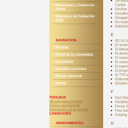
De Madri
Caribe
Relaciones y Comercio:
China
Decline 
Desafío
Videoteca de Fundación
Disaggre
ICBC
Do trade
Débâcle
E
NAVIGATION
EE UU se
El acue
Portada
El Barç
El deven
Portal de la comunidad
El nuevo
Actualidad
El nuevo
El papel
Cambios recientes
El prog
El TTP y
Página aleatoria
Entende
Ayuda
ERAMA: 
F
TOOLBOX
Fact She
Versión para imprimir
Flexibil
Enlace permanente
Forum Se
Información de la página
Free tra
LANGUAGES
Freeing 
HERRAMIENTAS
G