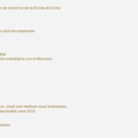
ales de comercio de la Ronda de Doha
no fácil de emprender
rial
ón estratégica con el Mercosur
cro, small and medium-sized enterprises
 improbable para 2018
obales