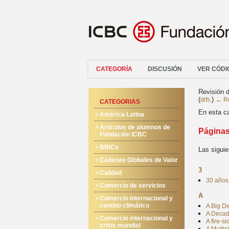
CATEGORÍA
DISCUSIÓN
VER CÓDI
Revisión d
(
)
difs.
← Re
CATEGORIAS
En esta ca
América Latina
Artículos de alumnos de
Páginas
Fundación ICBC
BRICs
Las siguie
Cadenas Globales de Valor
3
Calidad
30 años 
Comercio de servicios
A
Comercio internacional y
cambio climático
A Big De
A Decad
Comercio internacional y
A fire-s
crisis mundial