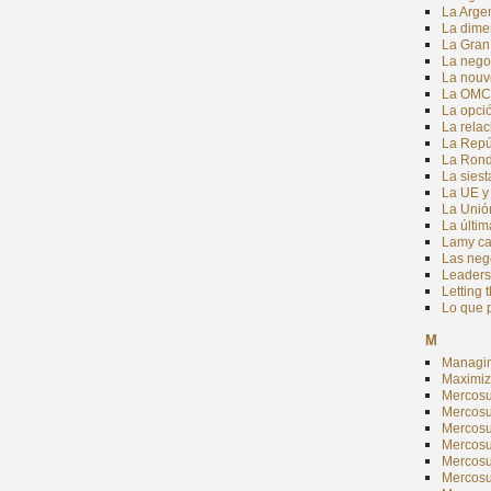
La Argen
La dimen
La Gran
La negoc
La nouv
La OMC f
La opció
La relac
La Repúb
La Rond
La siest
La UE y
La Unió
La últi
Lamy ca
Las neg
Leadersh
Letting 
Lo que 
M
Managing
Maximizi
Mercosur
Mercosu
Mercosu
Mercosu
Mercosu
Mercosu