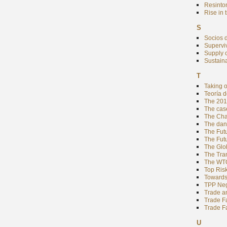
Resinto
Rise in 
S
Socios d
Superviv
Supply 
Sustain
T
Taking 
Teoría 
The 201
The case
The Cha
The dan
The Futu
The Fut
The Glo
The Tra
The WTO
Top Ris
Towards
TPP Nego
Trade a
Trade Fa
Trade Fa
U