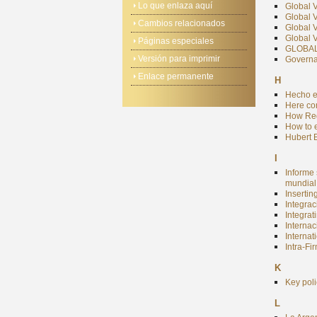
Lo que enlaza aquí
Global 
Global V
Cambios relacionados
Global V
Global V
Páginas especiales
GLOBAL
Versión para imprimir
Governa
Enlace permanente
H
Hecho e
Here co
How Reg
How to e
Hubert 
I
Informe
mundial
Insertin
Integra
Integrat
Internac
Internat
Intra-Fi
K
Key poli
L