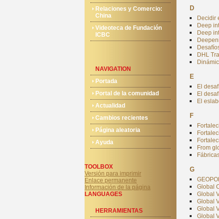
D
Relaciones y Comercio:
China
Decidir 
Deep in
Videoteca de Fundación
Deep int
ICBC
Deepeni
Desafíos
DHL Trad
Dinámica
NAVIGATION
E
Portada
El desa
Portal de la comunidad
El desaf
El esla
Actualidad
F
Cambios recientes
Fortalec
Página aleatoria
Fortalec
Fortale
Ayuda
From glo
Fábricas
TOOLBOX
G
Versión para imprimir
GEOPOLI
Enlace permanente
Global 
Información de la página
LANGUAGES
Global 
Global 
Global 
HERRAMIENTAS
Global 