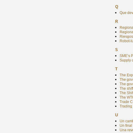
Q
Que dev
R
Regiona
Regiona
Riesgos 
Robot-lu
S
SME’s Pa
Supply 
T
The Exp
The gov
The gove
The shif
The Shif
The WTO
Trade Cr
Trading 
U
Un camb
Un fina
Una revo