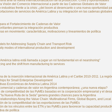
tina ante la nueva internacionalización de la producción. Crisis y oportunidades
 Visión del Comercio Internacional a partir de las Cadenas Globales de Valor
-industrias frente a la crisis: ¿del boom al desencanto o una nueva oportunidad pa
rtaciones de servicios de América Latina y su integración en las cadenas globales
para el Fortalecimiento de Cadenas de Valor
rillantes piensan la integración productiva
inas en movimiento: características, motivaciones y lineamientos de política
els for Addressing Supply Chain and Transport Risk
ity modes of international production and development
 “América latina está llamada a jugar un rol fundamental en el nearshoring”
ing and the shift from manufacturing to services
a de la inserción internacional de América Latina y el Caribe 2010-2011. La reg
ships for Small Enterprise Development
tivas Económicas de América Latina 2014
a comercial y cadenas de valor en Argentina contemporánea: ¿una nueva etapa?
s de competitividad de las PyMEs basadas en la cooperación empresarial y el desar
 "la Nueva Ruta de la Seda" genera grandes chances para la Argentina
lationships Along the Value Chain: Multinational Firms, Global Buyers, and Local
ón de la competitividad de las exportaciones de las PyMEs
n de los vínculos entre las ETN y las PyMEs para favorecer la capacidad producti
iva de política