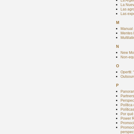
La Argen
La Nueva
Las agro
Las expo
M
Manual 
Mentes b
Multilat
N
New Mod
Non-equ
O
Opertti:
Outsourc
P
Panoram
Partner
Perspec
Polític
Política
Por qué
Power Re
Promoci
Promoció
perspect