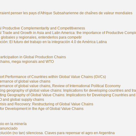
raient penser les pays d'Afrique Subsaharienne de chaînes de valeur mondiales
l Productive Complementarity and Competitiveness
l Trade and Growth in Asia and Latin America: the importance of Productive Compl
globales y regionales, entenderlos para competir
ción: El futuro del trabajo en la integración 4.0 de América Latina
rticipation in Global Production Chains
chains, mega regionals and WTO
ort Performance of Countries within Global Value Chains (GVCs)
ernance of global value chains
rnance of global value chains, Review of International Political Economy
ting geography of global value chains: Implications for developing countries and tr
ting Geography of Global Value Chains: Implications for Developing Countries and
 and global supply chains
isis and Recovery: Restructuring of Global Value Chains
for Development in the Age of Global Value Chains
io en la minería
l anunciado
lución (no tan) silenciosa. Claves para repensar el agro en Argentina