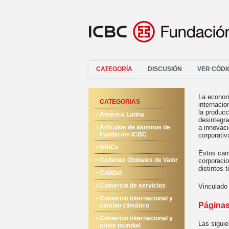
CATEGORÍA
DISCUSIÓN
VER CÓDI
La econom
CATEGORIAS
internacio
la producc
América Latina
desintegra
Artículos de alumnos de
a innovaci
Fundación ICBC
corporativ
BRICs
Estos cam
Cadenas Globales de Valor
corporacio
distintos 
Calidad
Comercio de servicios
Vinculado
Comercio internacional y
Páginas
cambio climático
Comercio internacional y
Las siguie
crisis mundial