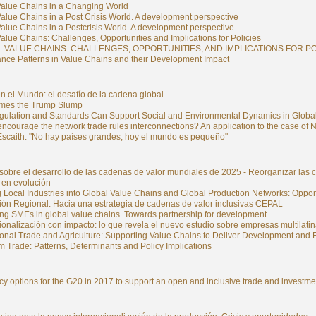
Value Chains in a Changing World
alue Chains in a Post Crisis World. A development perspective
alue Chains in a Postcrisis World. A development perspective
alue Chains: Challenges, Opportunities and Implications for Policies
 VALUE CHAINS: CHALLENGES, OPPORTUNITIES, AND IMPLICATIONS FOR P
nce Patterns in Value Chains and their Development Impact
n el Mundo: el desafío de la cadena global
mes the Trump Slump
ulation and Standards Can Support Social and Environmental Dynamics in Globa
ncourage the network trade rules interconnections? An application to the case of No
Escaith: "No hay países grandes, hoy el mundo es pequeño"
 sobre el desarrollo de las cadenas de valor mundiales de 2025 - Reorganizar la
 en evolución
g Local Industries into Global Value Chains and Global Production Networks: Oppo
ción Regional. Hacia una estrategia de cadenas de valor inclusivas CEPAL
ing SMEs in global value chains. Towards partnership for development
ionalización con impacto: lo que revela el nuevo estudio sobre empresas multilati
ional Trade and Agriculture: Supporting Value Chains to Deliver Development and 
rm Trade: Patterns, Determinants and Policy Implications
cy options for the G20 in 2017 to support an open and inclusive trade and investm