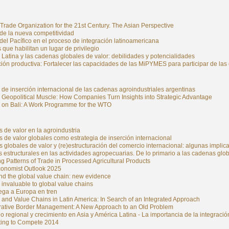
Trade Organization for the 21st Century. The Asian Perspective
 de la nueva competitividad
del Pacífico en el proceso de integración latinoamericana
 que habilitan un lugar de privilegio
Latina y las cadenas globales de valor: debilidades y potencialidades
ción productiva: Fortalecer las capacidades de las MiPYMES para participar de las
de inserción internacional de las cadenas agroindustriales argentinas
 Geopolitical Muscle: How Companies Turn Insights into Strategic Advantage
g on Bali: A Work Programme for the WTO
de valor en la agroindustria
de valor globales como estrategia de inserción internacional
globales de valor y (re)estructuración del comercio internacional: algunas implicac
estructurales en las actividades agropecuarias. De lo primario a las cadenas glob
 Patterns of Trade in Processed Agricultural Products
conomist Outlook 2025
nd the global value chain: new evidence
 invaluable to global value chains
ega a Europa en tren
 and Value Chains in Latin America: In Search of an Integrated Approach
rative Border Management: A New Approach to an Old Problem
 regional y crecimiento en Asia y América Latina - La importancia de la integració
ing to Compete 2014