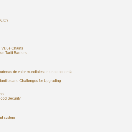
OLICY
l Value Chains
n Tariff Barriers
s cadenas de valor mundiales en una economía
rtunities and Challenges for Upgrading
nas
Food Security
ent system