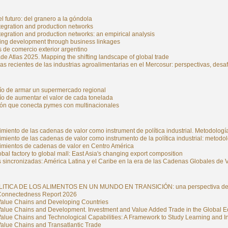
el futuro: del granero a la góndola
tegration and production networks
egration and production networks: an empirical analysis
ng development through business linkages
 de comercio exterior argentino
e Atlas 2025. Mapping the shifting landscape of global trade
s recientes de las industrias agroalimentarias en el Mercosur: perspectivas, desaf
fío de armar un supermercado regional
ío de aumentar el valor de cada tonelada
bón que conecta pymes con multinacionales
imiento de las cadenas de valor como instrument de política industrial. Metodolo
imiento de las cadenas de valor como instrumento de la política industrial: meto
cimientos de cadenas de valor en Centro América
bal factory to global mall: East Asia's changing export composition
 sincronizadas: América Latina y el Caribe en la era de las Cadenas Globales de V
TICA DE LOS ALIMENTOS EN UN MUNDO EN TRANSICIÓN: una perspectiva desde
Connectedness Report 2026
Value Chains and Developing Countries
Value Chains and Development. Investment and Value Added Trade in the Global Ec
Value Chains and Technological Capabilities: A Framework to Study Learning and I
Value Chains and Transatlantic Trade