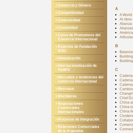
Comercio y Género
A
Competitividad
A World 
Al ritmo
Conectividad
Alianza 
Creatividad
Alianzas
América 
Curso de Promotores del
Articula
Comercio Internacional
B
Expertos de Fundación
ICBC
Balance 
Building
Globalización
Buildin
Internacionalización de
C
PyMES
Cadenas 
Mercados y tendencias del
Cadenas 
comercio internacional
Cadenas 
Mercosur
Cambios 
Changing
Mochileros
Chief E
China a
Negociaciones
China is
Comerciales
China ll
Internacionales
Clusters
Procesos de integración
Collabo
Comercio
Relaciones Comerciales
Connect
de la Argentina