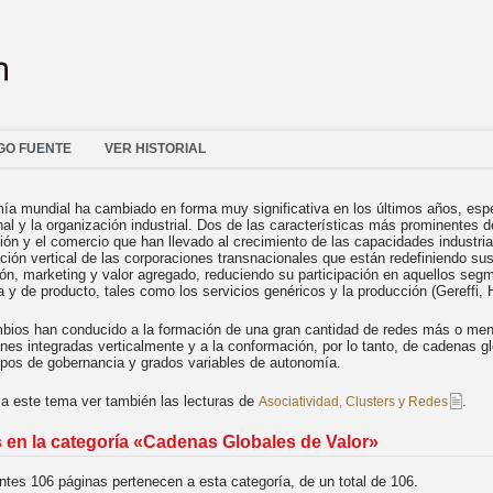
GO FUENTE
VER HISTORIAL
ía mundial ha cambiado en forma muy significativa en los últimos años, esp
nal y la organización industrial. Dos de las características más prominentes
ión y el comercio que han llevado al crecimiento de las capacidades industri
ción vertical de las corporaciones transnacionales que están redefiniendo s
ón, marketing y valor agregado, reduciendo su participación en aquellos seg
a y de producto, tales como los servicios genéricos y la producción (Gereffi
bios han conducido a la formación de una gran cantidad de redes más o men
nes integradas verticalmente y a la conformación, por lo tanto, de cadenas g
tipos de gobernancia y grados variables de autonomía.
 a este tema ver también las lecturas de
.
Asociatividad, Clusters y Redes
 en la categoría «Cadenas Globales de Valor»
ntes 106 páginas pertenecen a esta categoría, de un total de 106.